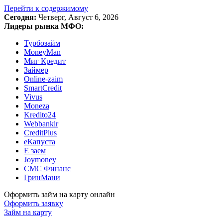
Перейти к содержимому
Сегодня:
Четверг, Август 6, 2026
Лидеры рынка МФО:
Турбозайм
MoneyMan
Миг Кредит
Займер
Online-zaim
SmartCredit
Vivus
Moneza
Kredito24
Webbankir
CreditPlus
еКапуста
Е заем
Joymoney
СМС Финанс
ГринМани
Оформить займ на карту онлайн
Оформить заявку
Займ на карту