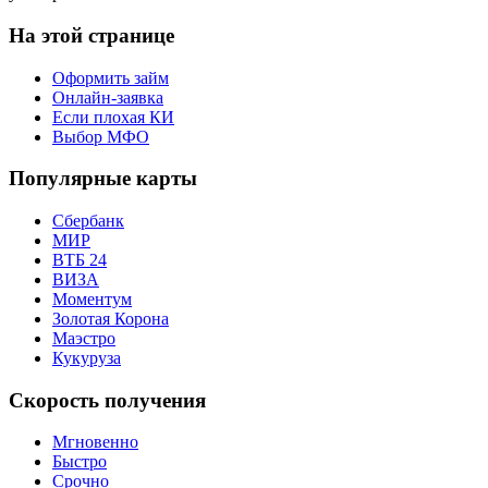
На этой странице
Оформить займ
Онлайн-заявка
Если плохая КИ
Выбор МФО
Популярные карты
Сбербанк
МИР
ВТБ 24
ВИЗА
Моментум
Золотая Корона
Маэстро
Кукуруза
Скорость получения
Мгновенно
Быстро
Срочно