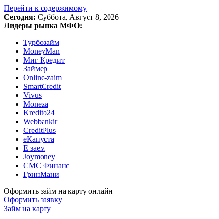
Перейти к содержимому
Сегодня:
Суббота, Август 8, 2026
Лидеры рынка МФО:
Турбозайм
MoneyMan
Миг Кредит
Займер
Online-zaim
SmartCredit
Vivus
Moneza
Kredito24
Webbankir
CreditPlus
еКапуста
Е заем
Joymoney
СМС Финанс
ГринМани
Оформить займ на карту онлайн
Оформить заявку
Займ на карту