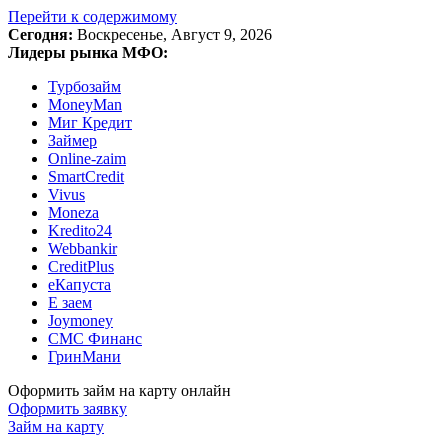
Перейти к содержимому
Сегодня:
Воскресенье, Август 9, 2026
Лидеры рынка МФО:
Турбозайм
MoneyMan
Миг Кредит
Займер
Online-zaim
SmartCredit
Vivus
Moneza
Kredito24
Webbankir
CreditPlus
еКапуста
Е заем
Joymoney
СМС Финанс
ГринМани
Оформить займ на карту онлайн
Оформить заявку
Займ на карту