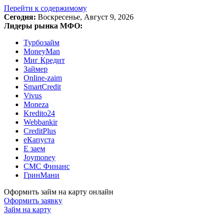
Перейти к содержимому
Сегодня:
Воскресенье, Август 9, 2026
Лидеры рынка МФО:
Турбозайм
MoneyMan
Миг Кредит
Займер
Online-zaim
SmartCredit
Vivus
Moneza
Kredito24
Webbankir
CreditPlus
еКапуста
Е заем
Joymoney
СМС Финанс
ГринМани
Оформить займ на карту онлайн
Оформить заявку
Займ на карту