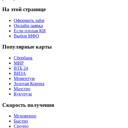
На этой странице
Оформить займ
Онлайн-заявка
Если плохая КИ
Выбор МФО
Популярные карты
Сбербанк
МИР
ВТБ 24
ВИЗА
Моментум
Золотая Корона
Маэстро
Кукуруза
Скорость получения
Мгновенно
Быстро
Срочно