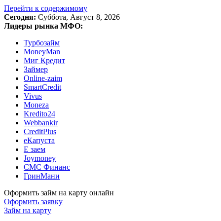
Перейти к содержимому
Сегодня:
Суббота, Август 8, 2026
Лидеры рынка МФО:
Турбозайм
MoneyMan
Миг Кредит
Займер
Online-zaim
SmartCredit
Vivus
Moneza
Kredito24
Webbankir
CreditPlus
еКапуста
Е заем
Joymoney
СМС Финанс
ГринМани
Оформить займ на карту онлайн
Оформить заявку
Займ на карту