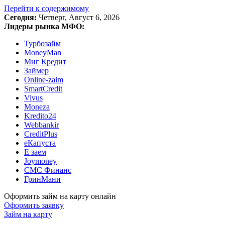
Перейти к содержимому
Сегодня:
Четверг, Август 6, 2026
Лидеры рынка МФО:
Турбозайм
MoneyMan
Миг Кредит
Займер
Online-zaim
SmartCredit
Vivus
Moneza
Kredito24
Webbankir
CreditPlus
еКапуста
Е заем
Joymoney
СМС Финанс
ГринМани
Оформить займ на карту онлайн
Оформить заявку
Займ на карту