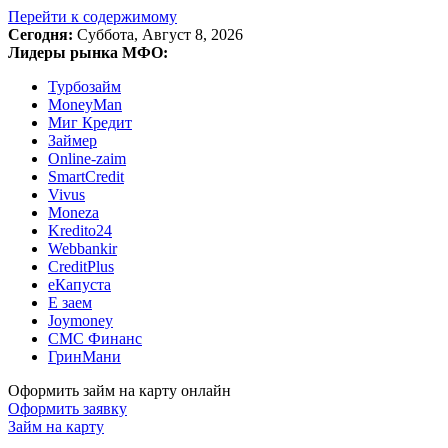
Перейти к содержимому
Сегодня:
Суббота, Август 8, 2026
Лидеры рынка МФО:
Турбозайм
MoneyMan
Миг Кредит
Займер
Online-zaim
SmartCredit
Vivus
Moneza
Kredito24
Webbankir
CreditPlus
еКапуста
Е заем
Joymoney
СМС Финанс
ГринМани
Оформить займ на карту онлайн
Оформить заявку
Займ на карту